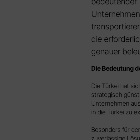
bedeutender H
Unternehmen a
transportier
die erforderl
genauer bele
Die Bedeutung de
Die Türkei hat si
strategisch günst
Unternehmen aus 
in die Türkei zu e
Besonders für den
zuverlässige Lösu