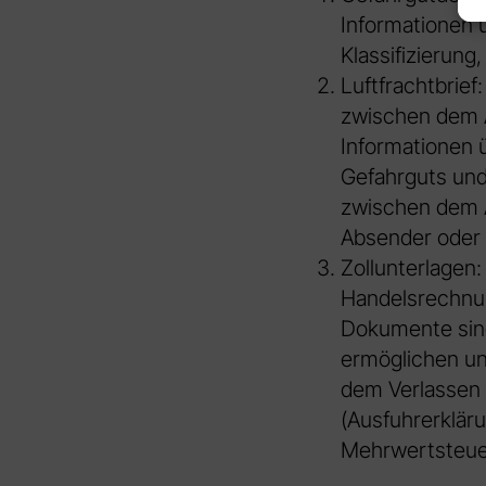
Informationen ü
Klassifizierun
Luftfrachtbrief
zwischen dem A
Informationen 
v
Gefahrguts und 
zwischen dem A
Absender oder 
Zollunterlagen:
Handelsrechnun
Dokumente sind
ermöglichen un
dem Verlassen 
(Ausfuhrerkläru
Mehrwertsteue