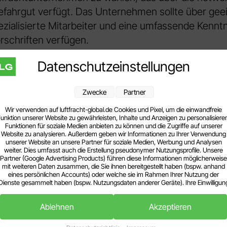
fahrgut verfügt. Das Unternehmen sollte über gee
ezialisierte Mitarbeiter und eine umfassende Kenntn
orschriften verfügen.
Datenschutzeinstellungen
ollen:
Bevor das Gefahrgut an Bord eines Flugzeugs
ngen Sicherheitskontrollen. Diese Kontrollen dienen
Zwecke
Partner
fizieren und zu minimieren. Sie umfassen Röntgenu
detektion und andere Sicherheitsverfahren, um die
Wir verwenden auf luftfracht-global.de Cookies und Pixel, um die einwandfreie
unktion unserer Website zu gewährleisten, Inhalte und Anzeigen zu personalisiere
er Passagiere zu gewährleisten.
Funktionen für soziale Medien anbieten zu können und die Zugriffe auf unserer
Website zu analysieren. Außerdem geben wir Informationen zu Ihrer Verwendung
unserer Website an unsere Partner für soziale Medien, Werbung und Analysen
weiter. Dies umfasst auch die Erstellung pseudonymer Nutzungsprofile. Unsere
nd Zollabwicklung:
Die korrekte Dokumentation u
Partner (Google Advertising Products) führen diese Informationen möglicherweise
nd wesentliche Schritte bei der
Luftfracht von Gefah
mit weiteren Daten zusammen, die Sie ihnen bereitgestellt haben (bspw. anhand
eines persönlichen Accounts) oder welche sie im Rahmen Ihrer Nutzung der
he Dokumente, die für den Transport von Gefahrgut e
Dienste gesammelt haben (bspw. Nutzungsdaten anderer Geräte). Ihre Einwilligun
zur Nutzung von Cookies und Pixeln können Sie jederzeit widerrufen, indem Sie au
den Datenschutz-Button links unten klicken und dort die entsprechenden
Ablehnen
Akzeptieren
Anpassungen vornehmen.
ation: Eine Gefahrgutdeklaration ist ein Dokument, d
Zwecke der Datenverarbeitung durch unsere Partner: