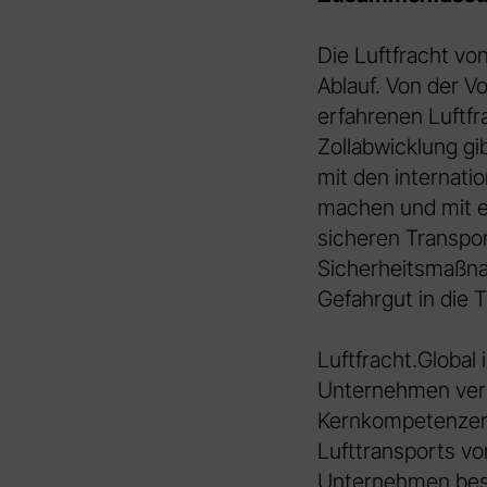
Die Luftfracht von
Ablauf. Von der V
erfahrenen Luft
Zollabwicklung gi
mit den internati
machen und mit e
sicheren Transpor
Sicherheitsmaßna
Gefahrgut in die 
Luftfracht.Global 
Unternehmen verfü
Kernkompetenzen 
Lufttransports vo
Unternehmen besc