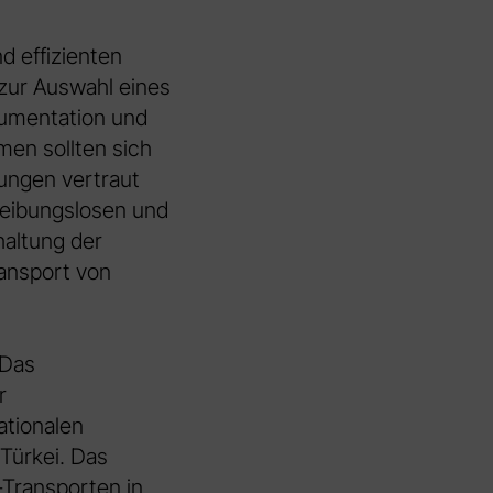
d effizienten
 zur Auswahl eines
umentation und
men sollten sich
mungen vertraut
eibungslosen und
haltung der
ansport von
 Das
r
ationalen
Türkei. Das
Transporten in