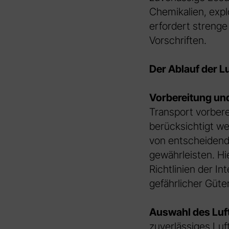
Chemikalien, expl
erfordert strenge
Vorschriften.
Der Ablauf der Lu
Vorbereitung un
Transport vorbere
berücksichtigt we
von entscheidend
gewährleisten. Hi
Richtlinien der In
gefährlicher Güte
Auswahl des Luf
zuverlässiges Lu