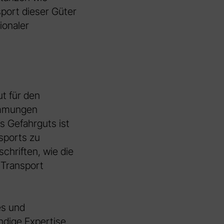
sport dieser Güter
ionaler
t für den
timmungen
s Gefahrguts ist
sports zu
chriften, wie die
n Transport
es und
ndige Expertise