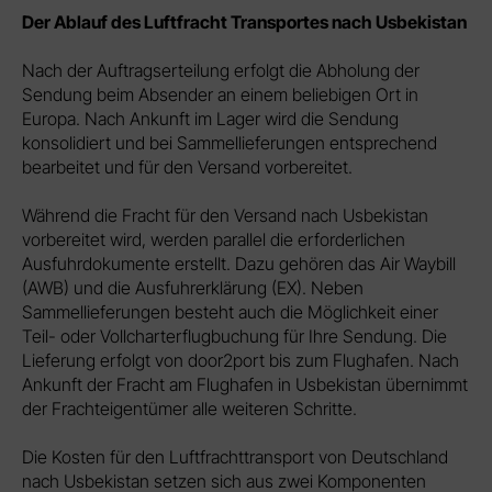
verschiedenen Quellen
Der Ablauf des Luftfracht Transportes nach Usbekistan
Entwicklung und Verbesserung der Angebote
Verwendung reduzierter Daten zur Auswahl von Inhalten
Nach der Auftragserteilung erfolgt die Abholung der
Besondere Features:
Sendung beim Absender an einem beliebigen Ort in
Verwendung genauer Standortdaten
Europa. Nach Ankunft im Lager wird die Sendung
Endgeräteeigenschaften zur Identifikation aktiv abfragen
konsolidiert und bei Sammellieferungen entsprechend
bearbeitet und für den Versand vorbereitet.
Während die Fracht für den Versand nach Usbekistan
vorbereitet wird, werden parallel die erforderlichen
Ausfuhrdokumente erstellt. Dazu gehören das Air Waybill
(AWB) und die Ausfuhrerklärung (EX). Neben
Sammellieferungen besteht auch die Möglichkeit einer
Teil- oder Vollcharterflugbuchung für Ihre Sendung. Die
Lieferung erfolgt von door2port bis zum Flughafen. Nach
Ankunft der Fracht am Flughafen in Usbekistan übernimmt
der Frachteigentümer alle weiteren Schritte.
Die Kosten für den Luftfrachttransport von Deutschland
nach Usbekistan setzen sich aus zwei Komponenten